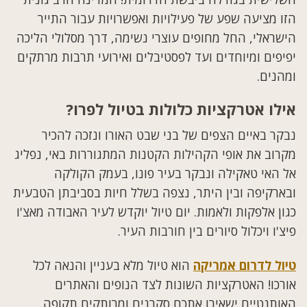
הזו מציעה שפע של פעילויות ואפשרויות עבור התייר
הישראלי, החל מחופים עוצרי נשימה, דרך מסלולי הליכה
יפיפים ומיוחדים ועד לפסטיבלים ואירועי תרבות מרתקים
ומהנים.
אילו אטרקציות כלולות בטיול לפרו?
נבקר באיים הצפים של בני שבט האורו ונזכה להכיר
מקרוב את אופי הקהילות הקטנות המתגוררות באי, נפליג
אל האי טאקילה ונבקר בעיר פונו, בעמק הקולקה
ובארקיפה ובין היתר, נצפה בשלל חיות בסביבתן הטבעית
כגון אלפקות ולאמות. יום טיול יוקדש לעיר האבודה מאצ'ו
פיצ'ו ויכלול סיורים בין חורבות העיר.
טיול לדרום אמריקה
הוא טיול מלא בעניין והנאה לכל
אורכו! האטרקציות השונות לצד הנופים והאתרים
האותנטיים ישאירו אתכם סקרנים ומרותקים תקופה