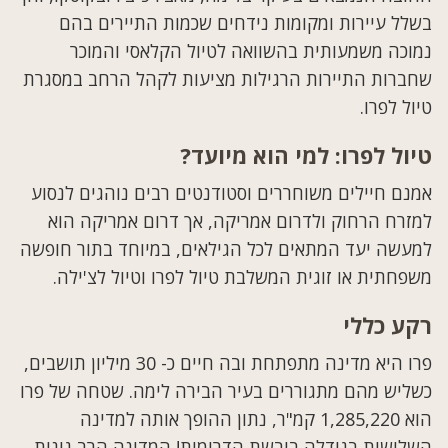
בשלל עיירות ומקומות נידחים שכמות התיירים בהם
נמוכה משמעותית בהשוואה לטיול הקלאסי והמוכר
שחברות התיירות הרגילות מציעות לקהל הרחב במסגרת
טיול לפרו.
טיול לפרו: למי הוא מיועד?
אמנם חיילים משוחררים וסטודנטים רבים נוהגים לנסוע
למזרח הרחוק ולדרום אמריקה, אך דרום אמריקה הוא
למעשה יעד המתאים לכל הגילאים, במיוחד בתור חופשה
משפחתית או זוגית המשלבת טיול לפרו וטיול לצ'ילה.
רקע כללי
פרו היא מדינה מתפתחת ובה חיים כ- 30 מיליון תושבים,
כשליש מהם מתגוררים בעיר הבירה לימה. שטחה של פרו
הוא 1,285,220 קמ"ר, נתון ההופך אותה למדינה
השלישית בגודלה ביבשת הדרומית! המדינה הרב גונית