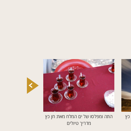
כץ
התה ומפלסו של ים המלח מאת: חן כץ
"יתכנו הצפות במקומ
מדריך טיולים
חן כץ מדרי