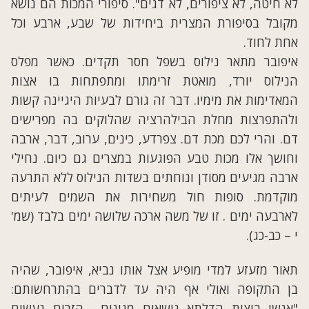
לא חיטה, לא ציפורים, לא דגים". סיפורי המכות הם נושא
מקובל בסיפורת המצרית ביחידות של שבע, ארבע וכל
אחת לחוד.
איפובר מתאר נילוס בשפל חסר תקדים. כאשר מפלס
הנילוס יורד, מואטת זרימתו ומתפתחות בו אצות
המאדימות את מימיו. דבר זה גורם לבעיות היגיינה קשות
ולהתפרצות מחלת הבילהרציה שהלוקים בה מפרישים
דם. והרי לכם מכת דם. צפרדע, כינים, ערוב, דבר, ארבה
וחושך אלו מכות טבע הפוגעות במצרים גם כיום. נחילי
ארבה מגיעים מסודן ונוחתים בשדות הנילוס ללא התרעה
מוקדמת. סופות חול משחירות את השמים לעיתים
לארבעה ימים . זו של משה ארכה שלושה ימים בלבד (שמ'
י – כב-כג).
תאור מזעזע למדי מופיע אצל אותו נביא, איפובר, שהיה
בן התקופה ואולי אף היה עד לדברים בהתרחשותם:
"אנשי ביצות הדלתא נושאים מגינים… הזרים נעשים