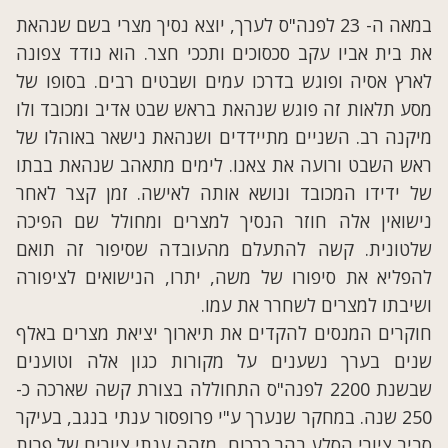
במאה ה- 23 לפנה"ס לערך, יוצא נסיך מצרי בשם שנהאת
את בית אביו עקב סכסוכים ותככי חצר. הוא נודד צפונה
לארץ אסיה ופוגש בדרכו עמים ושבטים רבים. בסופו של
מסע תלאות זה פוגש שנהאת בראש שבט אדיב ומכובד ולו
מיקנה רב. השניים מתיידדים ושנהאת נישאר באוהלו של
ראש השבט ורועה את צאנו. לימים מתאהב שנהאת בבתו
של ידידו המכובד ונושא אותה לאישה. זמן קצר לאחר
נישואין אלה חוזר הנסיך למצרים ומחולל שם הפיכה
שלטונית. קשה להתעלם מהעובדה שסיפור זה תואם
להפליא את סיפורו של משה, יתרו, הנישואים לציפורה
ושיבתו למצרים לשחרר את עמו.
חוקרים המנסים להקדים את תיארוך יציאת מצרים באלף
שנים בערך נשענים על מקורות כגון אלה וטוענים
שבשנת 2200 לפנה"ס התחוללה בצורת קשה שארכה כ-
250 שנה. במחקר שנערך ע"י פרופסור ענתי בנגב, בעיקר
סביב ציורי הסלע בהר כרכום, מזהה ענתי ציורים של פרות