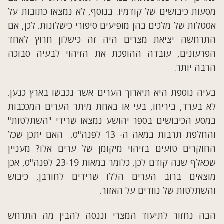
מסעות כיבושים של קודמיו. בנוסף, לא נמצאו כתובות על
אסטלות של מלכים בהן מופיעים סיפורי כישלונות. לכן, אם
התרחשה יציאת מצרים היה זה כישלון חרוץ לאחד
הפרעונים, עובדה ההופכת את הזיהוי לבעיה סבוכה
הרבה יותר.
בעיה נוספת היא תיארוך הערים אשר נכבשו בארץ כנען.
לא בערד, ביריחו, בעי או באחת מיתר הערים המככבות
במסע הכיבושים בספר יהושע נמצאו שרידי "השתלטות"
והחלפת תרבות במאה ה- 13 לפנה"ס. האם יתכן שכל
החוקרים טועים בזיהוי מיקומן של ערים אלו? מעניין
שכאלף שנה קודם לכן, כלומר במאות 23-19 לפנה"ס, אכן
מוצאים ברוב הערים הללו שרידים לחורבן, כיבוש
והשתלטות של נוודים על האזור.
הבה נחזור לתיעוד המצרי וננסה להבין מה התרחש