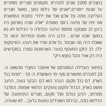
במצרים 2200 שנים לפנה"ס. טקסטים מצריים מספרים
על שנות ייסורים,"שנים של נילוס נמוך, כאשר מצרים
העליונה מתה וכל אדם אכל את ילדו". כתובת המתארת
את ימיו של פרעה ג'וסר מספרת "אלה שהיו בארמון היו
ביגון לב ומצוקה מחמת הרעה הגדולה כי הנילוס לא בא
במשך שבע שנים… הדגן היה מועט והפירות יבשו. כל
שאכלו היה מה שנותר. כל אדם שדד את רעהו. התינוקות
יללו. לב הזקן התעטף בצער. הארמונות נסגרו. במקדשים
היה רק אויר והכל נמצא ריק".
בסיפור העלילה המפורסם של איפובר המצרי מהמאה ה-
23 לפנה"ס מתוארים סוף ימי השושלת ה- 10 : "מכות בכל
הארץ. דם בכל מקום. הנהר הוא דם. הבקר גועה, הרעב
פושט בארץ, הגדול והקטן צועקים: הלוואי ואמות!, המדבר
מתרחב, הדגן נעלם מכל מקום, מצרים התחתונה של
הדלתא בוכה, גבירות האצילים גוועות ברעב… לא שעורה,