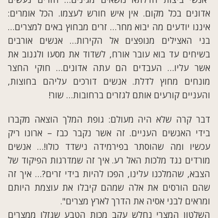
אדונים בכל מקום. אין איש חורש לעצמו. הכל אומרים:
איננו יודעים מה יבוא מחר… זרים מבחוץ באים למצרים…
בני האצילים מנופצים אל הקירות… אנשים אורבים
בשיחים עד בוא עובר אורח, לשדוד את מסעו ולגנוב את
אשר עליו… העבדים הם עתה אדונים… חוקי החצר
מונחים מחוץ לדלת. אנשים דורכים עליהם בחוצות,
והעניים קורעים אותם לגזרים ברחובות… שור!
דבר קרה שלא היה מעולם: גופת המלך הוצאה מקברו
בידי האנשים העניים. זה אשר נקבר כבז – ארונו ריק
עכשיו ומה שהוסתר בפירמידה נישדד כולו!… אנשים
מורדים נגד מלכות האל רע. איך זה שמדרגות הפיקוד של
הצבא, שהמלכנו עלינו, הפכו להיות בידי זרים?… איך זה
שהם הורסים את אלה שמהם קיבלו את עוצמת היותם
ומראים לבני אסיה את הדרך לארץ מצרים".
השלטון המצרי נחלש עקב מכות הטבע שגזלו ממצרים