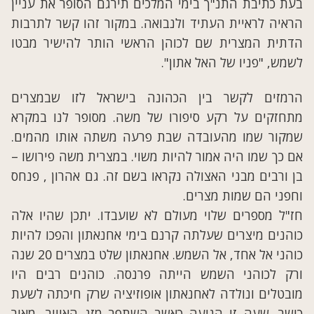
בעת כתיבת התנ"ך בימי המלכים תירגם הסופר את עניין
הראיה לראיית העתיד ולנבואה. במקור זהו קשר לתרבות
הדתית המצרית שם לכוהן הראשי הותר להישיר מבטו
לשמש, "פניו של האל אתון".
הרמזים לקשר בין הכהונה בישראל לזו שבמצרים
מתחזקים על רקע סיפורו של משה. מסופר לנו במקרא
שמקור שמו מהעובדה שבת פרעה משתה אותו מהמים.
אם כך שמו היה אמור להיות משוי. במצרית משה פירושו –
בן ורבים מבני האצולה נקראו בשם זה. גם אהרון , פנחס
וחפני הם שמות מצרים.
חז"ל מספרים שלוי מעולם לא שועבדו. יתכן שהיו אלה
כוהנים מיצרים שעלתה קרנם בימי אחנאתון והפכו להיות
כוהני אל אחד, אל השמש. אחנאתון שלט במצרים 20 שנה
ורק לכוהני השמש הייתה פרנסה. כוהנים רבים היו
מובטלים ונולדה לאחנאתון אופוזיציה שרק חיכתה לשעת
כושר. שעה זו הגיעה כאשר השתפר מזג האוויר, מאור