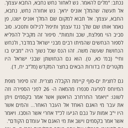
נכתב: "מלים להאמר. גש לאחור נחש נחבא, החבא עצמך.
אל תעשה שהמלך אוניס יראך. גש אחורה נחש, נחבא,
החבא, עצמך. אל תבוא למקום שם המלך אוניס ישנו, פן
נאמר אותו שם שלך נגד עצמך ותיפול לנילוס ותטבע. סוב
סביב הוי מפלצת, שכב ותמות". סיפור זה מקביל להפליא
לספור הנחשים שהמיתו רבים מבני ישראל במדבר, ולנחש
הנחושת שעשה משה. זהו הנס שכל נשוך היה "מביט בו
וחי" (במ' כא, ט). הוא גם הנחושתן שבני ישראל היו
מקטרים לו בדורות הבאים בחצר המקדש (מל"ב יח, ד).
גם לחצית ים-סוף קיימת הקבלה מצרית. זהו סיפור מופת
המיוחס לפרעה סנפרו מהמאה ה- 26 לפני הספירה וזה
לשונו: "ויאמר החרחרב הראשון אשר אמר בקסמים ויתן
את עבר מי האגם האחד אל העבר האחר… והמים אשר
היו י"ב אמות על גבם הגיעו לכ"ד אחרי אשר הוסבו. ויאמר
אשר אמר בקסמים וישב את מי האגם אל עומדם הקודם".