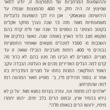
וההשפעות המרחביות של התפרצות זו, יודע לתאר
שפיצוץ זה היה חזק פי 400 מהפצצות שנפלו על
הירושימה ונאגאסקי . אכן היו לכך השפעות גלובליות
משמעותיות מאוד. מזה 13 שנה נערך מחקר אקלים
בקוטב הצפוני בו נוספים כל שנה שני ס"מ קרח בהם
מוקפא מצב כדור הארץ באותה שנה. כאשר בודקים את
השכבות מ- 1500 לפנה"ס מוצאים שאחוזי החומציות
גבוהים פי 400. רוחות מערביות הובילו שואה זו עד
מצרים. המצרים לא הבינו מה פגע בהם. לא ברור מה
קדם למה הגלים האדירים מהים או העלטה הכבדה עקב
האפר הוולקאני. המכות נחתו על מצרים המדברית בזו
אחר זו. בספר תהילים מ"ו, ב' מופיע תאור המהווה רמז
למה שהתרחש:
"אלהים לנו מחסה ועז, עזרה בצרות נמצא מאד. על כן לא
נירא בהמיר ארץ, ובמוט הרים בלב ימים. יהמו יחמרו
מימיו, ירעשו הרים בגאותו סלה".