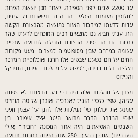
עד 2200 שנים לפני הספירה. לאחר מכן יוצאות הפרות
לחלוטין מאומנות הסלע בהר הנגב ונשארות רק עיזים,
עדות לדעתו למידבור האזור כתוצאה מהבצורת הקשה
הזו. ענתי מביא גם ממצאים רבים המוכחים לדעתו שהר
כרכום הנו הר סיני. הבצורת הובילה לתנועה שבטית
עצומה במרחב שבין מסופוטמיה למצרים. מעט מקורות
המים עליהם נשענו שבטים אלו חרבו ואוכלוסיית המדבר
נאלצה, בלית ברירה, לפשוט על ממלכות הפרת, החידקל
והנילוס.
מצבן של ממלכות אלה היה בכי רע. הבצורת לא פסחה
עליהן, שפל כלכלי הוביל לאנרכיה ואובדן שליטה מוחלט
שמנע את יכולתן של ממלכות אלו להגן על עצמן מפני
שוסי המדבר. הדבר מתואר היטב אצל איפובר. בין
השבטים האסיאתים היה אחד המכונה "חבירו" (אולי
העבריים). אם כן במשך 250 שנה הייתה במרחב תנועה