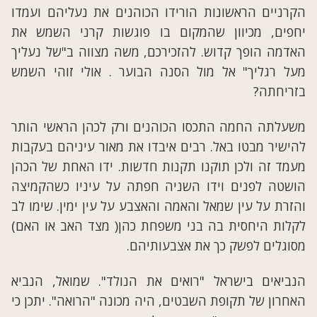
הקרניים הראשונות הורידו הכוהנים את נעליהם ועמדו
יחפים, מכיוון שהמקום בו פוגשות קרני השמש את
האדמה הופך קדוש. להזכירכם, משה מצווה ב"של נעליך
מעל רגליך" אל מול הסנה הבוער . אולי זוהי השמש
בזריחתה?
משעלתה החמה התכסו הכוהנים ורק לכהן הראשי הותר
להישיר מבטו באל. רבים איבדו את מאור עיניהם בעקבות
מעמד זה ולכן תוקנו תקנות חדשות. ידו האחת של הכהן
הושטה לפנים וידו השניה חפתה על עיניו כשהקמיצה
והזרת על עין שמאל והאמה והאצבע על עין ימין. שימו לב
לקלות היחסית בה בני משפחת כהן( מצד האב או האם)
מסוגלים לפשק כך את אצבעותיהם.
הנביאים בישראל "רואים את הנולד". שמואל, הנביא
האחרון של תקופת השבטים, היה מכונה "הרואה". יתכן כי