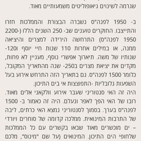
שגרמה לשינוים גיאופוליטים משמעותיים מאוד.
ב- 1950 לפנה"ס נשברה הבצורת והממלכות חזרו
והתייצבו. החוקרים טוענים שב- 250 השנים הללו (2200-
1950 לפנה"ס) התרחשה הירידה למצרים והיציאה
ממנה, או במילים אחרות 110 שנות חיי יוסף ו120-
שנותיו של משה. תיארוך אפשרי נוסף, מעניין לא פחות,
מקדים את יציאת מצרים ב250- שנה מהתאריך המקובל,
כלומר 1500 לפנה"ס. גם בתאריך הזה התרחש אירוע בעל
השפעות גלובליות -התפוצצות אי בים התיכון.
היה זה האי סנטוריני שעבר אירוע וולקאני אלים מאוד.
רובו של האי הפך לאפר ונעלם. היה זה כאמור ב- 1500
לפנה"ס בערך. בסמוך לסנטוריני נמצא האי כרתים, ליבה
של התרבות המינואית. ממלכה קדומה של סוחרים ויורדי
– ים מוכשרים מאוד שבאו בקשרים עם כל הממלכות
שלחופי הים התיכון. המינואים (על שם "מינוס", מלכם