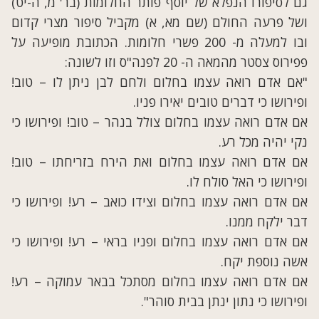
גם לסיפורו הנפלא של יוסף פותר החלומות (בר' מ, ה-יט)
ושל פרעה החולם (שם מא, א) מקביל סיפור מצרי קדום
ובו למעלה מ- 200 פשרי חלומות. הכתובת מופיעה על
פפירוס צסטר מהמאה ה- 20 לפנה"ס וזו לשונה:
"אם אדם רואה עצמו בחלום ולחם לבן ניתן לו – טוב!
ופירושו כי דברים טובים יאירו פניו.
אם אדם רואה עצמו בחלום צולל בנהר – טוב! ופירושו כי
נקי יהיה מכל רע.
אם אדם רואה עצמו בחלום ואת הירח בזריחתו – טוב!
ופירושו כי האל סולח לו.
אם אדם רואה עצמו בחלום וצידו כואב – רע! ופירושו כי
דבר ילקח ממנו.
אם אדם רואה עצמו בחלום ופניו בראי – רע! ופירושו כי
אשה נוספת יקח.
אם אדם רואה עצמו בחלום מסתכל בבאר עמוקה – רע!
ופירושו כי נתון ינתן בבית סוהר".