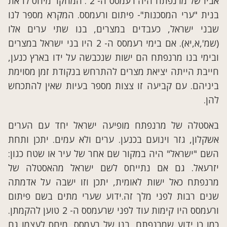
אביו של מרנפתח היה רעמסס ה- 2 . המחקר מיחס לו את
בנית "ערי המסכנות"- פיתום ורעמסס. המקרא מספר לנו
שבני ישראל, כעבדים במצרים, בנו שתי ערים אלו
(שמ',א,יא). אם בימי רעמסס ה- 2 היו בני ישראל במצרים
ובימי בנו מרנפתח הם ישות שנכבשה על ידו בארץ כנען,
חייבת הייתה יציאת מצרים להתרחש בנקודת זמן מסוימת
ביניהם. עם קביעה זו צצות מספר בעיות שאין להתכחש
להן.
באסטלה של מרנפתח מופיעה ישראל יחד עם הערים
אשקלון, גזר וינועם בכנען. ערים ולא עמים. יתכן ותחת
השם "ישראל" היה במקור שם אחר של עיר או שטח כגון:
יזרעאל. גם אם נתייחס לשם ישראל מהאסטלה של
מרנפתח כאל ישות לאומית, יתכן וזו ישבה על אדמתה
שנים רבות לפני מלך זה.ידוע שערי מתים בשם פיתום
ורעמסס היו קימות עוד לפני שרעמסס ה- 2 טוען להקמתן.
כמו כן ידוע שמרנפתח, בנו של רעמסס, מיחס לעצמו גם