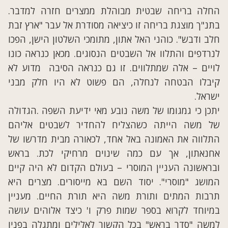
החלה בריחה שבטית מבוהלת ממצרים חזרה למדבר.
בתנ"ך מוצגת בריחה זו כיציאה מסודרת אל עבר "ארץ זבת
חלב ודבש". כוהני האל אתון, מתומכי השלטון הישן, הפכו
לנרדפים והתלוו אל השבטים הנסוגים. מכאן כנראה כונו
לויים – אלה שמתלווים. זו גם כנראה הסיבה מדוע לא
קיבלו הבטחה לנחלה, הם פשוט לא היו חלק מבני
ישראל.
יתכן כי גמגומו של משה נובע מאי ידיעת השפה .הגדולה
של משה הייתה כשהצליח להחדיר לשבטים אליהם
התלווה את האמונה באל אחד, לכאורה מבית מדרשו של
אחנאתון, אך עם כמה שינוים מרחיקי לכת. בראש
ובראשונה העניין המוסרי
–
בעולם הקדום לא היה קיים
המושג "מוסרי". יסוד השם בא מייסורים. מצרים היא
תרבות המתים ותורת משה היא תורת החיים. מעניין
במיוחד לקרוא בספר שמות פרק ו' כיצד אלוהים עושה
למשה "סדר בראש" בכל הקשור לאלילים ומתגלה בפניו