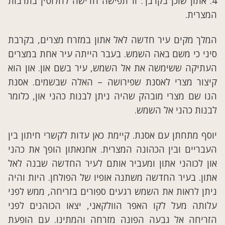
4. אתון שוכן בקרבך. זו תפישה חדישה לחלוטין בתרבות
המצרית.
המלך מקים עיר חדשה לאל אתון במזרח מצרים, בקרבת
סיני כי משם באה השמש. בעבר הייתה עיר אחת במצרים
העתיקה ששימשה את אל השמש, עיר בשם און. און הוא
קיצור מצרי לאסנת שפירושה – האלה שבשמים. אסנת
הנו שם מצרי מובהק שהיה ניתן לבנות כהני און, כלומר
לבנות כהני אל השמש.
יוסף מתחתן עם אסנת. קיימת כאן עדות לקשרי חיתון בין
העבריים ובין הכהונה המצרית. אחנאתון הופך את כהני
און לכוהני אתון ומעביר אותם לעיר החדשה שבנה לאל
אתון. בעיר החדשה משתנה אופיו של הפולחן. היות והיה
ניתן לראות את השמש רגעים ספורים בזריחה, ממש לפני
עלותה מעל לקו האפר הוולקאני, יצאו הכוהנים לפני
הזריחה אל גבעה הפונה מזרחה והמתינו. עם הופעת