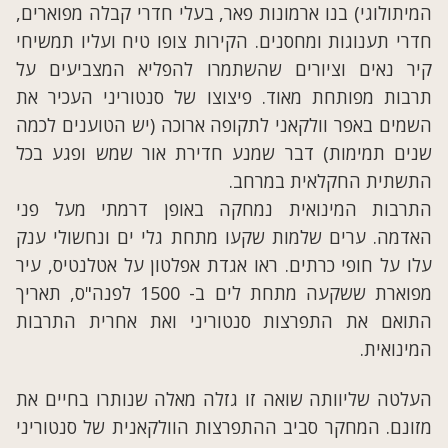
המיתולוגי) בנו ארמונות פאר, בעלי חדרי קבלה מפוארים,
חדרי תענוגות ומחסנים. הקירות צופו טיח ועליו תמשיחי
קיר נאים וציורים שהשתמרו להפליא המצביעים על
תרבות מפותחת מאוד. פיצוצו של סנטוריני העכיר את
השמים באפר וולקאני לתקופה ארוכה (יש הטוענים לכמה
שנים תמימות) דבר שמנע חדירת אור שמש ופגע בכל
התשתית החקלאית במרחב.
התרבות המינואית נמחקה באופן דרמתי מעל פני
האדמה. ערים שלמות שקעו מתחת גלי ים ונחשולי ענק
עלו על חופי כרתים. ראו אגדת אפלטון על אטלנטיס, עיר
מפוארת ששקעה מתחת לים ב- 1500 לפנה"ס, תאריך
התואם את התפרצות סנטוריני ואת אחרית התרבות
המינואית.
העלטה שליוותה שואה זו גזלה מאלה שנותרו בחיים את
מזונם. המחקר סביב ההתפרצות הוולקאנית של סנטוריני