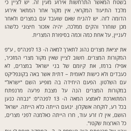
בשטח המאשר התרחשות אירוע מעין זה. יש לציין כי
מלבד התיעוד המקראי, אין מקור אחר המתאר אירוע
הדומה לזה. יש להניח שאם שועבד עם במצרים ולאחר
מכן שוחרר והקים ממלכה, יהיה אזכור חיצוני כלשהו
לעניין, על אחת כמה וכמה בסיפורת המצרית.
את יציאת מצרים נהוג לתארך למאה ה- 13 לפנה"ס , ע"פ
המקורות המצרים. חשוב לציין שאין מקור מצרי המזכיר,
אפילו ברמז, את קיומם של בני ישראל במצרים, לא
כעבדים ולא כישות לאומית – דתית אשר באה בקונפליקט
עם השלטון. הפעם היחידה בה מופיע השם "ישראל"
במקורות המצרים הנה על מצבת פרעה מרנפתח
המתוארכת לאמצע המאה ה- 13 לפנה"ס: "נבוזה כנען
בכל רע, לוקחה אשקלון. ינועם הייתה כלא הייתה. ישראל
הושם, אין לו זרע עוד, חרו הייתה כאלמנה לפני מצרים,
כל הארצות שקטו".