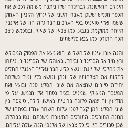
העולם הראשונה. לבריגדה שלו ניתנה משימה לכבוש את
הכפר מכמש ששכן מעברו השני של ערוץ הקניון העמוק
ששמו ואדי סואניט בפי הערבים.הבריגדה הזו של אלנבי,
הייתה ממוקמת בגבע, כמו צבאו של שאול, ובמכמש ניצב
הכח התורכי כמו צבא פלישתים.
והנה אורו עיניו של השליש. הוא מצא את הפסוק המבוקש
ורץ מיד אל הבריגדיר וביחד, באוהלו של הבריגדיר, ניתחו
את מהלכיו של יונתן ונשא כליו. הבריגאדיר האנגלי החליט
לחקות את הצלחותיו של יונתן ונושא כליו ומיד נשלחה
יחידת סיירים שמצאה את שיני הסלע סנה ובוצץ ואת
המעבר המצוקי שמגיע בציר נסתר אל מכמש. על פי
מודיעין זה יצאה פלוגה בריטית באישון לילה, טיפסה בין
שיני הסלע וזמן קצר לפני עלות השחר עמדו בפתחו של
מחנה התורכים. התורכים התעוררו משנתם ונסו בבהלה,
שכן סבורים היו כי כל צבאו של אלנבי הנה עולה עליהם.