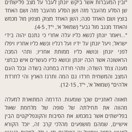
"ובין המעברות אשר ביקש יונתן לעבר על מצב פלישתים
שן הסלע מהעבר מזה ושן הסלע מהעבר מזה ושם האחד
בוצץ ושם האחד סנה; השן האחד מצוק מצפון מול מכמש
והאחד מנגב מול גבע" (שמואל א', י"ד, 4-5).
"…ויאמר יונתן לנשא כליו עלה אחרי כי נתנם יהוה בידי
ישראל; ויעל יונתן על ידיו ועל רגליו ונשא כליו אחריו ויפלו
לפני יונתן ונושא כליו ממותת אחריו; ותהי המכה
הראשונה אשר הכה יונתן ונושא כליו כעשרים איש כבחצי
מענה צמד השדה; ותהי חרדה במחנה בשדה ובכל העם
המצב והמשחית חרדו גם המה ותרגז הארץ והי לחרדת
אלהים" (שמואל א', י"ד, 12-15).
תאווה לאוזניים שכך שומעות. הדרמה המתוארת למעלה
מהווה את תחילתה של סופה של מלחמת שאול
בפלישתים אשר במכמש. את הסיבות והקונפליקטים הבין
אישיים, שמהם מושפעים מהלכי קרב זה, יוכל הקורא