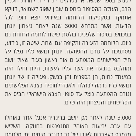
לפגוש בספר שמואל א' בפרקים י"ג ו י"ד. למרות העניין
הרב, העולה מהסיפור ביחסים שבין שאול לשמואל, דווקא
אתמקד בטקטיקת הלוחמה ובאירוע יוצא דופן לכל
הדעות, אשר מתרחש 3000 שנה לאחר ניצחון יונתן
במכמש. בסיפור שלפנינו בולטת שיטת לוחמה הרווחת גם
כיום. הלוחמה הזעירה ותקיפה עם שחר. שיטה זו, כידוע,
מסתמכת על גורם ההפתעה. יונתן ונושא כליו נפלו על
חיל הפלישתים המופתע ם אור ראשון בעוד שאול יושב
ומתלבט בגבעה את אשר עליו לעשות, היות וחילו היה
במעמד נחות, הן מספרית והן בנשק. פעולה זו של יונתן
ונושא כליו גרמה לבהלה ולאנדרלמוסיה בצבא הפלישתים
וגורם ההפתעה נוצל עד סופו. הצבא הישראלי הביס את
הפלישתים והניצחון היה שלם.
3,000 שנה לאחר מכן יושב בריגדיר אנגל אחד באוהלו
עם ערב. יריעות האוהל מתנפנפות בחוזקה. השליש
מדפדף בעצבנות לאורו של נר בתנ"ך. הימים ימי מלחמת