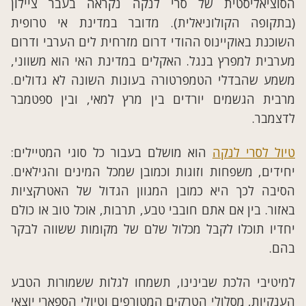
הסוציאליסטית של סרי לנקה נקראה בעבר ציילון
(בתקופה הקולוניאלית). מדובר במדינת אי טרופית
השוכנת באוקיינוס ההודי דרום מזרחית לים הערבי ודרום
מערבית למפרץ בנגל. האקלים במדינת האי הוא משווני,
משמע שהבדלי הטמפרטורה בעונות השונה לא גדולים.
מרבית הגשמים יורדים בין מרץ למאי, ובין ספטמבר
לדצמבר.
טיול לסרי לנקה
הוא מושלם בעבור כל סוגי המטיילים:
יחידים, משפחות וזוגות וכמובן שמכל המינים והגילאים.
הסיבה לכך היא כמובן המגוון הגדול של האטרקציות
באזור. בין אם אתם חובבי טבע, תרבות, אוכל טוב או כולם
יחדיו תוכלו לקבל מכלול שלם של מקומות ששווה לבקר
בהם.
למיטיבי הלכת שבינינו, תשמחו לגלות ששמורות הטבע
הענקיות, מסלולי הטרקים המטורפים וטיולי הספארי יוצאי