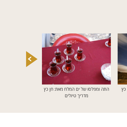
כץ
התה ומפלסו של ים המלח מאת: חן כץ
"יתכנו הצפות במקומ
מדריך טיולים
חן כץ מדרי