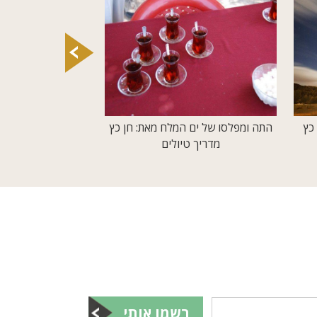
כץ
התה ומפלסו של ים המלח מאת: חן כץ
"יתכנו הצפות במקומ
מדריך טיולים
חן כץ מדרי
רשמו אותי