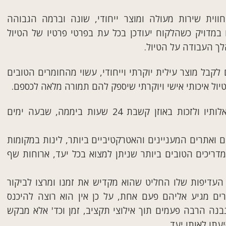
ווית שירות מעולה ומוצר ייחודי, שונה וברמה הגבוהה
 במדויק כשהלקוח יעודכן בכל עת בפרטי פרטיו של הטיול
לך העבודה על הטיול.
 לקבל מוצר עילית יוקרתי וייחודי, עשוי מהחומרים הטובים
יול איכותי אישי ויוקרתי שיספק להם תמורה מלאה לכספם.
המטייל רוצה לקבל תשובות מהירות ונכונות לשאלותיו ולזכות באוזן קשבת 24 שעות ביממה, שבעה ימים
ם ואתרים המעניינים והאטרקטיביים ביותר, לינות במקומות
דריכים הטובים ביותר שניתן למצוא בכל יעד, ארוחות שף
עדיפות שלו החליט שהוא מקדיש את זמנו ומרצו לביקור
ים מגיע אליהם פעם אחת, על כן אין הוא רוצה להיכנס
בנה הרבה פעמים תוך אילוצי תקציב, זמן וכד' אלא מבקש
עתו לאותו יעד.