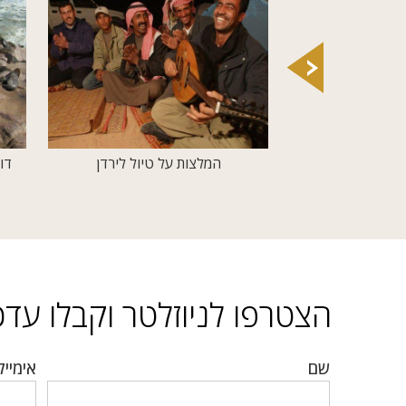
יונקים גדולים מאת:
המלצות על טיול לירדן
דו
יך טיולים
הצטרפו לניוזלטר וקבלו עדכו
שם
אימייל