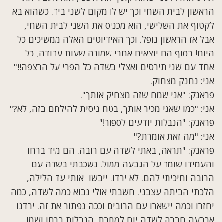
הראשון לבית השחי וכך יש לו מקום לשני ביד. כשהוא בא
לקטוף את השלישי, הוא מכניס את השני לבית השחי,
אבל אז הראשון נופל. וכך האידיוטים האלה ממשיכים כל
היום! בסוף הם יוצאים אחרי שמונה שעות עבודה, כל
אחד עם שני תירסים ואצלי בשדה כל הפרי על הרצפה!!"
אני: נחנק מצחוק.
פראנק: "אני שמח שזה מצחיק אותך".
אני: "כמו שאני מכיר אותך, בטח ניסית להילחם בזה, לא?"
פראנק: "הנבלות יודעים לספור!"
אני: "מה זאת אומרת?"
פראנק: "תראה, באתי לשדה עם רובה. הם מיד ברחו
והעמידו שומר על הגבעה ממול. נשכבתי בשדה עם
הרובה וחיכיתי להם. לא ירדו, ייבשו אותי עד הלילה,
הלכתי הביתה עצבני. חשבתי אולי נבוא כמה לשדה, כמה
יחזרו וכמה יישארו עם הרובים וככה נפתור את זה. ירדנו
ארבעה חברה לשדה יום למחרת. הנבלות ברחו ושמו