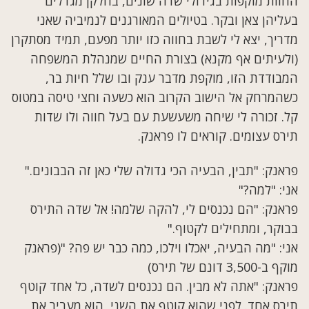
החוות מוקפות בגידולי שדה שונים, בחלקן מגדלים
בעליהן צאן ובקר. בטיולים המאורגנים לנמיביה שאני
מדריך, יצא לי לשבת בחווה כזו יותר מפעם, תמיד מסתקרן
(ולעיתים אף מקנא) בצורת החיים שמנהלת המשפחה
המבודדת הזו, מוקפת מדבר ענק ובו שלל חיות בר,
כשהמרחק אל הישוב הקרוב הוא כשעה וחצי טיסה במטוס
קל. זכורה לי שיחה משעשעת עם בעל חווה ולו שדות
תירס עצומים. קוראים לו פראנק.
פראנק: "תבין, הבעיה הכי גדולה שלי כאן זה הבבונים."
אני: "למה?"
פראנק: "הם נכנסים לי, להקה שלמה! אל שדה התירס
בבוקר, ומתחילים לקטוף."
אני: "מה הבעיה, יאכלו וילכו, כמה כבר יש פה? "(פראנק
מוקף ב-3,500 דונם של תירס)
פראנק: "אתה לא מבין. הם נכנסים לשדה, כל אחד קוטף
תירס אחד. לפני שהוא קוטף את השני, הוא מעביר את