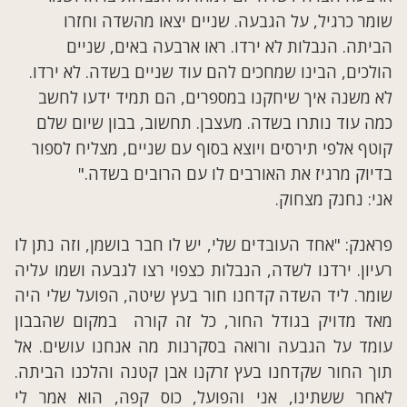
שומר כרגיל, על הגבעה. שניים יצאו מהשדה וחזרו
הביתה. הנבלות לא ירדו. ראו ארבעה באים, שניים
הולכים, הבינו שמחכים להם עוד שניים בשדה. לא ירדו.
לא משנה איך שיחקנו במספרים, הם תמיד ידעו לחשב
כמה עוד נותרו בשדה. מעצבן. תחשוב, בבון שיום שלם
קוטף אלפי תירסים ויוצא בסוף עם שניים, מצליח לספור
בדיוק מרגיז את האורבים לו עם הרובים בשדה."
אני: נחנק מצחוק.
פראנק: "אחד העובדים שלי, יש לו חבר בושמן, וזה נתן לו
רעיון. ירדנו לשדה, הנבלות כצפוי רצו לגבעה ושמו עליה
שומר. ליד השדה קדחנו חור בעץ שיטה, הפועל שלי היה
מאד מדויק בגודל החור, כל זה קורה במקום שהבבון
עומד על הגבעה ורואה בסקרנות מה אנחנו עושים. אל
תוך החור שקדחנו בעץ זרקנו אבן קטנה והלכנו הביתה.
לאחר ששתינו, אני והפועל, כוס קפה, הוא אמר לי