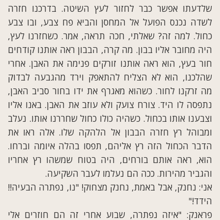
שלדעתו אפשר כבר לחזור לעץ השיטה. בדרכנו חזרה
לשדה נכנס הפועל אל המחסן והביא פח צבע, ובו צבע
כחול. למה זה? שאלתי, חכה תראה, אמר. כשחזרנו לעץ,
היה מחובר אליו בבון. מה קרה, הבבון ראה אותנו קודחים
חור בעץ, הוא ראה אותנו זורקים פנימה את האבן. אחרי
שהלכנו, הוא לא הצליח להתאפק וירד מהגבעה לבדוק
מה זרקנו לחור. כשהוא מאגרף את ידו בחור סביב האבן,
נתפסה לו היד. צורח צועק ולא עוזב את האבן. באנו אליו
וצבענו אותו בכחול. כשהיה כולו כחול שחררנו אותו. נעלב
ומבוהל רץ חזרה הבבון אל הלהקה שלו. אלה ראו את
הדבר הכחול הזה רץ אליהם, תפסו בהלה איומה וברחו.
הוא, ראה אותם בורחים, היה בטוח שמשהו רץ אחריו
והגביר מהירות. ככה הם נעלמו לעבר השקיעה.
אני: נחנק, אבל באמת, נחנק מצחוק! "נו, נפתרה הבעיה!!
הידד!"
פראנק: "איזה נפתרה, שבוע אחרי זה הם חוזרים אלי